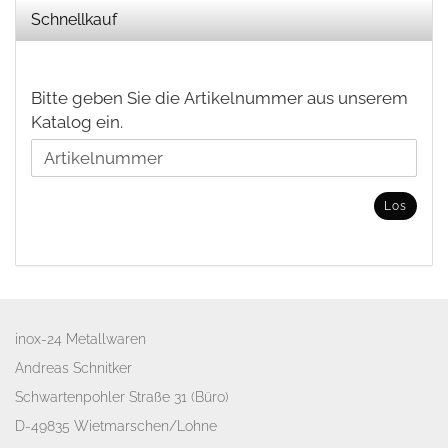
Schnellkauf
BITTE
Bitte geben Sie die Artikelnummer aus unserem
GEBEN
Katalog ein.
SIE
DIE
ARTIKELNUMMER
Los
AUS
UNSEREM
KATALOG
EIN.
inox-24 Metallwaren
Andreas Schnitker
Schwartenpohler Straße 31 (Büro)
D-49835 Wietmarschen/Lohne