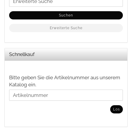
Suche
Suchen
Erweiterte Suche
Schnellkauf
BITTE
Bitte geben Sie die Artikelnummer aus unserem
GEBEN
Katalog ein.
SIE
DIE
ARTIKELNUMMER
Los
AUS
UNSEREM
KATALOG